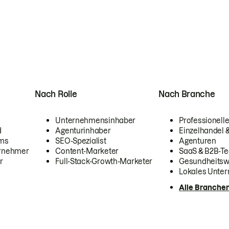
Nach Rolle
Nach Branche
Unternehmensinhaber
Professionelle
d
Agenturinhaber
Einzelhandel
ams
SEO-Spezialist
Agenturen
ernehmer
Content-Marketer
SaaS & B2B-Te
r
Full-Stack-Growth-Marketer
Gesundheits
Lokales Unte
Alle Branche