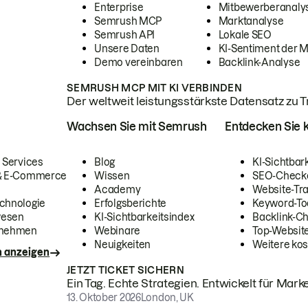
Enterprise
Mitbewerberanaly
Semrush MCP
Marktanalyse
Semrush API
Lokale SEO
Unsere Daten
KI-Sentiment der 
Demo vereinbaren
Backlink-Analyse
SEMRUSH MCP MIT KI VERBINDEN
Der weltweit leistungsstärkste Datensatz zu Tra
Wachsen Sie mit Semrush
Entdecken Sie k
 Services
Blog
KI-Sichtbar
 & E-Commerce
Wissen
SEO-Check
Academy
Website-Tra
chnologie
Erfolgsberichte
Keyword-To
wesen
KI-Sichtbarkeitsindex
Backlink-C
rnehmen
Webinare
Top-Website
Neuigkeiten
Weitere kos
n anzeigen
JETZT TICKET SICHERN
Ein Tag. Echte Strategien. Entwickelt für Marke
13. Oktober 2026
London, UK