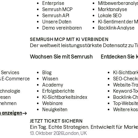
Enterprise
Mitbewerberanaly
Semrush MCP
Marktanalyse
Semrush API
Lokale SEO
Unsere Daten
KI-Sentiment der 
Demo vereinbaren
Backlink-Analyse
SEMRUSH MCP MIT KI VERBINDEN
Der weltweit leistungsstärkste Datensatz zu Tra
Wachsen Sie mit Semrush
Entdecken Sie k
 Services
Blog
KI-Sichtbar
 & E-Commerce
Wissen
SEO-Check
Academy
Website-Tra
chnologie
Erfolgsberichte
Keyword-To
wesen
KI-Sichtbarkeitsindex
Backlink-C
rnehmen
Webinare
Top-Website
Neuigkeiten
Weitere kos
n anzeigen
JETZT TICKET SICHERN
Ein Tag. Echte Strategien. Entwickelt für Marke
13. Oktober 2026
London, UK