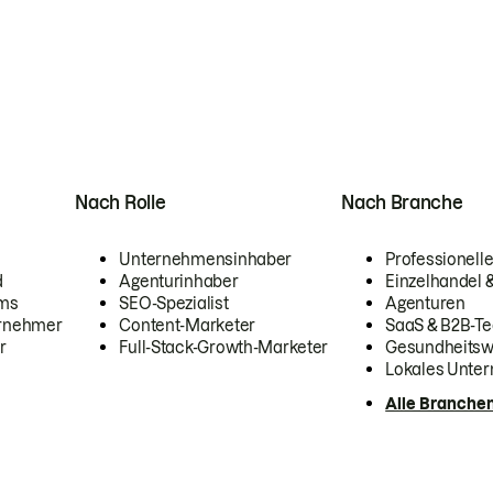
Nach Rolle
Nach Branche
Unternehmensinhaber
Professionelle
d
Agenturinhaber
Einzelhandel
ams
SEO-Spezialist
Agenturen
ernehmer
Content-Marketer
SaaS & B2B-Te
r
Full-Stack-Growth-Marketer
Gesundheits
Lokales Unte
Alle Branche