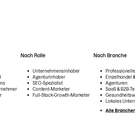
Nach Rolle
Nach Branche
Unternehmensinhaber
Professionelle
d
Agenturinhaber
Einzelhandel
ams
SEO-Spezialist
Agenturen
ernehmer
Content-Marketer
SaaS & B2B-Te
r
Full-Stack-Growth-Marketer
Gesundheits
Lokales Unte
Alle Branche