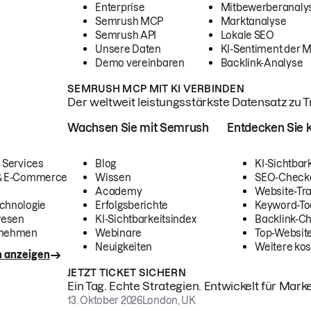
Enterprise
Mitbewerberanaly
Semrush MCP
Marktanalyse
Semrush API
Lokale SEO
Unsere Daten
KI-Sentiment der 
Demo vereinbaren
Backlink-Analyse
SEMRUSH MCP MIT KI VERBINDEN
Der weltweit leistungsstärkste Datensatz zu Tra
Wachsen Sie mit Semrush
Entdecken Sie k
 Services
Blog
KI-Sichtbar
 & E-Commerce
Wissen
SEO-Check
Academy
Website-Tra
chnologie
Erfolgsberichte
Keyword-To
wesen
KI-Sichtbarkeitsindex
Backlink-C
rnehmen
Webinare
Top-Website
Neuigkeiten
Weitere kos
n anzeigen
JETZT TICKET SICHERN
Ein Tag. Echte Strategien. Entwickelt für Marke
13. Oktober 2026
London, UK