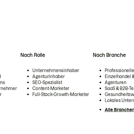
Nach Rolle
Nach Branche
Unternehmensinhaber
Professionelle
d
Agenturinhaber
Einzelhandel
ams
SEO-Spezialist
Agenturen
ernehmer
Content-Marketer
SaaS & B2B-Te
r
Full-Stack-Growth-Marketer
Gesundheits
Lokales Unte
Alle Branche