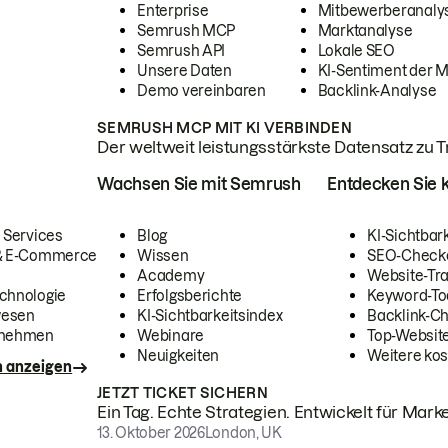
Enterprise
Mitbewerberanaly
Semrush MCP
Marktanalyse
Semrush API
Lokale SEO
Unsere Daten
KI-Sentiment der 
Demo vereinbaren
Backlink-Analyse
SEMRUSH MCP MIT KI VERBINDEN
Der weltweit leistungsstärkste Datensatz zu Tra
Wachsen Sie mit Semrush
Entdecken Sie k
 Services
Blog
KI-Sichtbar
 & E-Commerce
Wissen
SEO-Check
Academy
Website-Tra
chnologie
Erfolgsberichte
Keyword-To
wesen
KI-Sichtbarkeitsindex
Backlink-C
rnehmen
Webinare
Top-Website
Neuigkeiten
Weitere kos
n anzeigen
JETZT TICKET SICHERN
Ein Tag. Echte Strategien. Entwickelt für Marke
13. Oktober 2026
London, UK