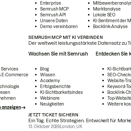
Enterprise
Mitbewerberanaly
Semrush MCP
Marktanalyse
Semrush API
Lokale SEO
Unsere Daten
KI-Sentiment der 
Demo vereinbaren
Backlink-Analyse
SEMRUSH MCP MIT KI VERBINDEN
Der weltweit leistungsstärkste Datensatz zu Tra
Wachsen Sie mit Semrush
Entdecken Sie k
 Services
Blog
KI-Sichtbar
 & E-Commerce
Wissen
SEO-Check
Academy
Website-Tra
chnologie
Erfolgsberichte
Keyword-To
wesen
KI-Sichtbarkeitsindex
Backlink-C
rnehmen
Webinare
Top-Website
Neuigkeiten
Weitere kos
n anzeigen
JETZT TICKET SICHERN
Ein Tag. Echte Strategien. Entwickelt für Marke
13. Oktober 2026
London, UK