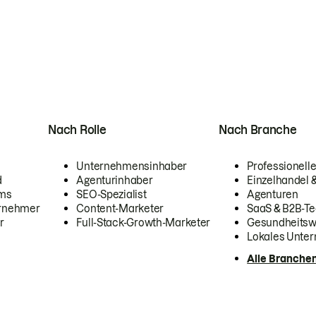
Nach Rolle
Nach Branche
Unternehmensinhaber
Professionelle
d
Agenturinhaber
Einzelhandel
ams
SEO-Spezialist
Agenturen
ernehmer
Content-Marketer
SaaS & B2B-Te
r
Full-Stack-Growth-Marketer
Gesundheits
Lokales Unte
Alle Branche