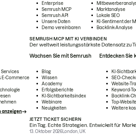
Enterprise
Mitbewerberanaly
Semrush MCP
Marktanalyse
Semrush API
Lokale SEO
Unsere Daten
KI-Sentiment der 
Demo vereinbaren
Backlink-Analyse
SEMRUSH MCP MIT KI VERBINDEN
Der weltweit leistungsstärkste Datensatz zu Tra
Wachsen Sie mit Semrush
Entdecken Sie k
 Services
Blog
KI-Sichtbar
 & E-Commerce
Wissen
SEO-Check
Academy
Website-Tra
chnologie
Erfolgsberichte
Keyword-To
wesen
KI-Sichtbarkeitsindex
Backlink-C
rnehmen
Webinare
Top-Website
Neuigkeiten
Weitere kos
n anzeigen
JETZT TICKET SICHERN
Ein Tag. Echte Strategien. Entwickelt für Marke
13. Oktober 2026
London, UK