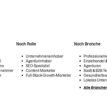
Nach Rolle
Nach Branche
Unternehmensinhaber
Professionelle
d
Agenturinhaber
Einzelhandel
ams
SEO-Spezialist
Agenturen
ernehmer
Content-Marketer
SaaS & B2B-Te
r
Full-Stack-Growth-Marketer
Gesundheits
Lokales Unte
Alle Branche