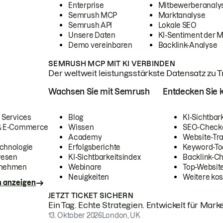
Enterprise
Mitbewerberanaly
Semrush MCP
Marktanalyse
Semrush API
Lokale SEO
Unsere Daten
KI-Sentiment der 
Demo vereinbaren
Backlink-Analyse
SEMRUSH MCP MIT KI VERBINDEN
Der weltweit leistungsstärkste Datensatz zu Tra
Wachsen Sie mit Semrush
Entdecken Sie k
 Services
Blog
KI-Sichtbar
 & E-Commerce
Wissen
SEO-Check
Academy
Website-Tra
chnologie
Erfolgsberichte
Keyword-To
wesen
KI-Sichtbarkeitsindex
Backlink-C
rnehmen
Webinare
Top-Website
Neuigkeiten
Weitere kos
n anzeigen
JETZT TICKET SICHERN
Ein Tag. Echte Strategien. Entwickelt für Marke
13. Oktober 2026
London, UK