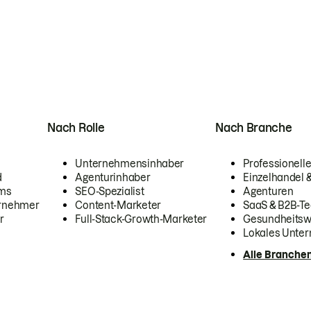
Nach Rolle
Nach Branche
Unternehmensinhaber
Professionelle
d
Agenturinhaber
Einzelhandel
ams
SEO-Spezialist
Agenturen
ernehmer
Content-Marketer
SaaS & B2B-Te
r
Full-Stack-Growth-Marketer
Gesundheits
Lokales Unte
Alle Branche