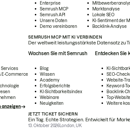
Enterprise
Mitbewerberanaly
Semrush MCP
Marktanalyse
Semrush API
Lokale SEO
Unsere Daten
KI-Sentiment der 
Demo vereinbaren
Backlink-Analyse
SEMRUSH MCP MIT KI VERBINDEN
Der weltweit leistungsstärkste Datensatz zu Tra
Wachsen Sie mit Semrush
Entdecken Sie k
 Services
Blog
KI-Sichtbar
 & E-Commerce
Wissen
SEO-Check
Academy
Website-Tra
chnologie
Erfolgsberichte
Keyword-To
wesen
KI-Sichtbarkeitsindex
Backlink-C
rnehmen
Webinare
Top-Website
Neuigkeiten
Weitere kos
n anzeigen
JETZT TICKET SICHERN
Ein Tag. Echte Strategien. Entwickelt für Marke
13. Oktober 2026
London, UK