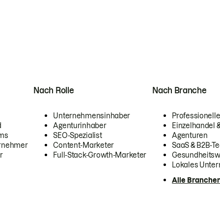
Nach Rolle
Nach Branche
Unternehmensinhaber
Professionelle
d
Agenturinhaber
Einzelhandel
ams
SEO-Spezialist
Agenturen
ernehmer
Content-Marketer
SaaS & B2B-Te
r
Full-Stack-Growth-Marketer
Gesundheits
Lokales Unte
Alle Branche