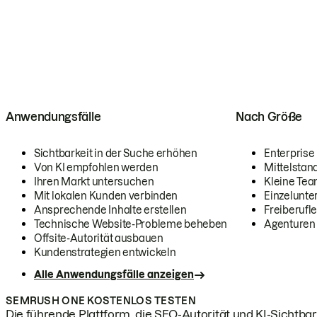
Anwendungsfälle
Nach Größe
Sichtbarkeit in der Suche erhöhen
Enterprise
Von KI empfohlen werden
Mittelstan
Ihren Markt untersuchen
Kleine Te
Mit lokalen Kunden verbinden
Einzelunt
Ansprechende Inhalte erstellen
Freiberufle
Technische Website-Probleme beheben
Agenturen
Offsite-Autorität ausbauen
Kundenstrategien entwickeln
Alle Anwendungsfälle anzeigen
SEMRUSH ONE KOSTENLOS TESTEN
Die führende Plattform, die SEO-Autorität und KI-Sichtbark