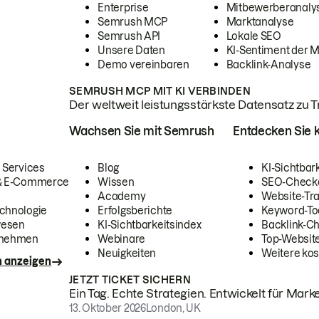
Enterprise
Mitbewerberanaly
Semrush MCP
Marktanalyse
Semrush API
Lokale SEO
Unsere Daten
KI-Sentiment der 
Demo vereinbaren
Backlink-Analyse
SEMRUSH MCP MIT KI VERBINDEN
Der weltweit leistungsstärkste Datensatz zu Tra
Wachsen Sie mit Semrush
Entdecken Sie k
 Services
Blog
KI-Sichtbar
 & E-Commerce
Wissen
SEO-Check
Academy
Website-Tra
chnologie
Erfolgsberichte
Keyword-To
wesen
KI-Sichtbarkeitsindex
Backlink-C
rnehmen
Webinare
Top-Website
Neuigkeiten
Weitere kos
n anzeigen
JETZT TICKET SICHERN
Ein Tag. Echte Strategien. Entwickelt für Marke
13. Oktober 2026
London, UK