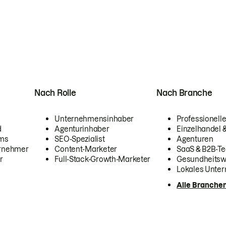
Nach Rolle
Nach Branche
Unternehmensinhaber
Professionelle
d
Agenturinhaber
Einzelhandel
ams
SEO-Spezialist
Agenturen
ernehmer
Content-Marketer
SaaS & B2B-Te
r
Full-Stack-Growth-Marketer
Gesundheits
Lokales Unte
Alle Branche