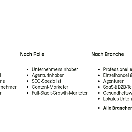
Nach Rolle
Nach Branche
Unternehmensinhaber
Professionelle
d
Agenturinhaber
Einzelhandel
ams
SEO-Spezialist
Agenturen
ernehmer
Content-Marketer
SaaS & B2B-Te
r
Full-Stack-Growth-Marketer
Gesundheits
Lokales Unte
Alle Branche