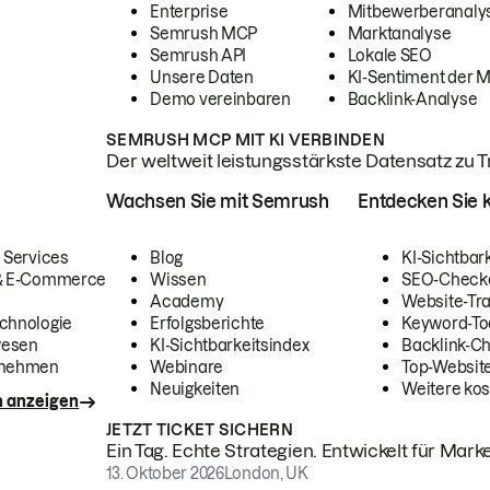
Enterprise
Mitbewerberanaly
Semrush MCP
Marktanalyse
Semrush API
Lokale SEO
Unsere Daten
KI-Sentiment der 
Demo vereinbaren
Backlink-Analyse
SEMRUSH MCP MIT KI VERBINDEN
Der weltweit leistungsstärkste Datensatz zu Tra
Wachsen Sie mit Semrush
Entdecken Sie k
 Services
Blog
KI-Sichtbar
 & E-Commerce
Wissen
SEO-Check
Academy
Website-Tra
chnologie
Erfolgsberichte
Keyword-To
wesen
KI-Sichtbarkeitsindex
Backlink-C
rnehmen
Webinare
Top-Website
Neuigkeiten
Weitere kos
n anzeigen
JETZT TICKET SICHERN
Ein Tag. Echte Strategien. Entwickelt für Marke
13. Oktober 2026
London, UK