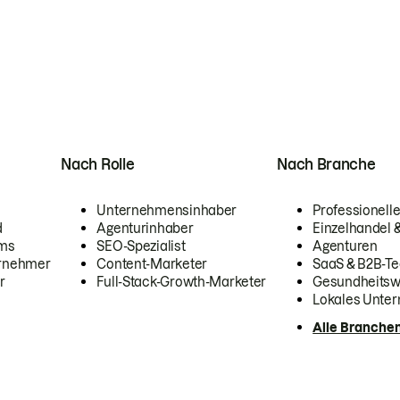
Nach Rolle
Nach Branche
Unternehmensinhaber
Professionelle
d
Agenturinhaber
Einzelhandel
ams
SEO-Spezialist
Agenturen
ernehmer
Content-Marketer
SaaS & B2B-Te
r
Full-Stack-Growth-Marketer
Gesundheits
Lokales Unte
Alle Branche