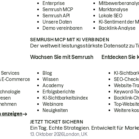
Enterprise
Mitbewerberanaly
Semrush MCP
Marktanalyse
Semrush API
Lokale SEO
Unsere Daten
KI-Sentiment der 
Demo vereinbaren
Backlink-Analyse
SEMRUSH MCP MIT KI VERBINDEN
Der weltweit leistungsstärkste Datensatz zu Tra
Wachsen Sie mit Semrush
Entdecken Sie k
 Services
Blog
KI-Sichtbar
 & E-Commerce
Wissen
SEO-Check
Academy
Website-Tra
chnologie
Erfolgsberichte
Keyword-To
wesen
KI-Sichtbarkeitsindex
Backlink-C
rnehmen
Webinare
Top-Website
Neuigkeiten
Weitere kos
n anzeigen
JETZT TICKET SICHERN
Ein Tag. Echte Strategien. Entwickelt für Marke
13. Oktober 2026
London, UK