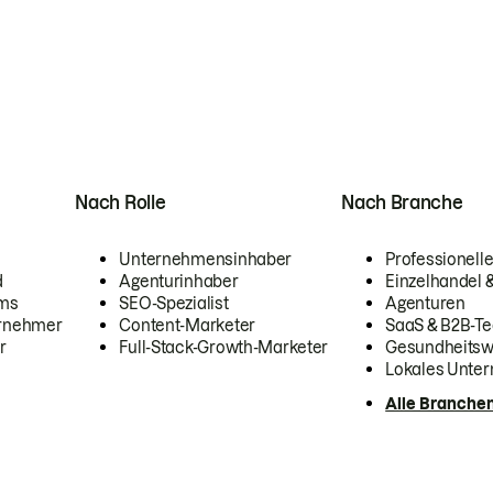
Nach Rolle
Nach Branche
Unternehmensinhaber
Professionelle
d
Agenturinhaber
Einzelhandel
ams
SEO-Spezialist
Agenturen
ernehmer
Content-Marketer
SaaS & B2B-Te
r
Full-Stack-Growth-Marketer
Gesundheits
Lokales Unte
Alle Branche