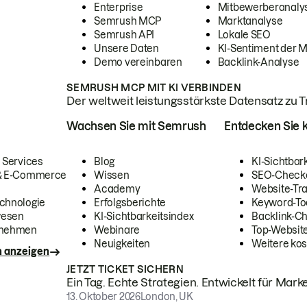
Enterprise
Mitbewerberanaly
Semrush MCP
Marktanalyse
Semrush API
Lokale SEO
Unsere Daten
KI-Sentiment der 
Demo vereinbaren
Backlink-Analyse
SEMRUSH MCP MIT KI VERBINDEN
Der weltweit leistungsstärkste Datensatz zu Tra
Wachsen Sie mit Semrush
Entdecken Sie k
 Services
Blog
KI-Sichtbar
 & E-Commerce
Wissen
SEO-Check
Academy
Website-Tra
chnologie
Erfolgsberichte
Keyword-To
wesen
KI-Sichtbarkeitsindex
Backlink-C
rnehmen
Webinare
Top-Website
Neuigkeiten
Weitere kos
n anzeigen
JETZT TICKET SICHERN
Ein Tag. Echte Strategien. Entwickelt für Marke
13. Oktober 2026
London, UK