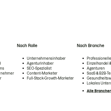
Nach Rolle
Nach Branche
Unternehmensinhaber
Professionelle
d
Agenturinhaber
Einzelhandel
ams
SEO-Spezialist
Agenturen
ernehmer
Content-Marketer
SaaS & B2B-Te
r
Full-Stack-Growth-Marketer
Gesundheits
Lokales Unte
Alle Branche