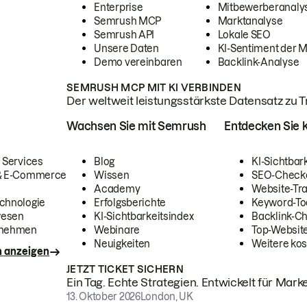
Enterprise
Mitbewerberanaly
Semrush MCP
Marktanalyse
Semrush API
Lokale SEO
Unsere Daten
KI-Sentiment der 
Demo vereinbaren
Backlink-Analyse
SEMRUSH MCP MIT KI VERBINDEN
Der weltweit leistungsstärkste Datensatz zu Tra
Wachsen Sie mit Semrush
Entdecken Sie k
 Services
Blog
KI-Sichtbar
 & E-Commerce
Wissen
SEO-Check
Academy
Website-Tra
chnologie
Erfolgsberichte
Keyword-To
wesen
KI-Sichtbarkeitsindex
Backlink-C
rnehmen
Webinare
Top-Website
Neuigkeiten
Weitere kos
n anzeigen
JETZT TICKET SICHERN
Ein Tag. Echte Strategien. Entwickelt für Marke
13. Oktober 2026
London, UK