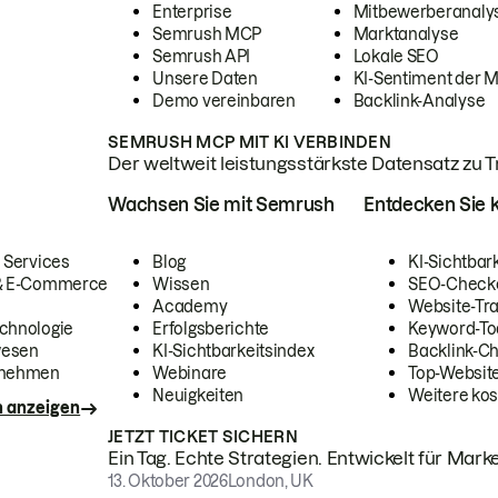
Enterprise
Mitbewerberanaly
Semrush MCP
Marktanalyse
Semrush API
Lokale SEO
Unsere Daten
KI-Sentiment der 
Demo vereinbaren
Backlink-Analyse
SEMRUSH MCP MIT KI VERBINDEN
Der weltweit leistungsstärkste Datensatz zu Tra
Wachsen Sie mit Semrush
Entdecken Sie k
 Services
Blog
KI-Sichtbar
 & E-Commerce
Wissen
SEO-Check
Academy
Website-Tra
chnologie
Erfolgsberichte
Keyword-To
wesen
KI-Sichtbarkeitsindex
Backlink-C
rnehmen
Webinare
Top-Website
Neuigkeiten
Weitere kos
n anzeigen
JETZT TICKET SICHERN
Ein Tag. Echte Strategien. Entwickelt für Marke
13. Oktober 2026
London, UK