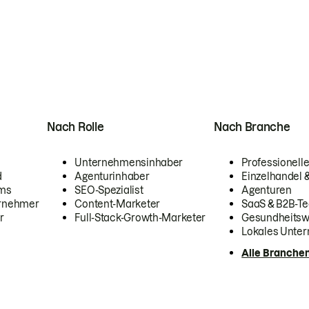
Nach Rolle
Nach Branche
Unternehmensinhaber
Professionelle
d
Agenturinhaber
Einzelhandel
ams
SEO-Spezialist
Agenturen
ernehmer
Content-Marketer
SaaS & B2B-Te
r
Full-Stack-Growth-Marketer
Gesundheits
Lokales Unte
Alle Branche