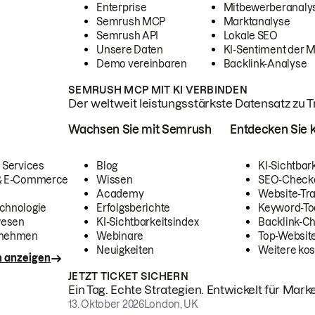
Enterprise
Mitbewerberanaly
Semrush MCP
Marktanalyse
Semrush API
Lokale SEO
Unsere Daten
KI-Sentiment der 
Demo vereinbaren
Backlink-Analyse
SEMRUSH MCP MIT KI VERBINDEN
Der weltweit leistungsstärkste Datensatz zu Tra
Wachsen Sie mit Semrush
Entdecken Sie k
 Services
Blog
KI-Sichtbar
 & E-Commerce
Wissen
SEO-Check
Academy
Website-Tra
chnologie
Erfolgsberichte
Keyword-To
wesen
KI-Sichtbarkeitsindex
Backlink-C
rnehmen
Webinare
Top-Website
Neuigkeiten
Weitere kos
n anzeigen
JETZT TICKET SICHERN
Ein Tag. Echte Strategien. Entwickelt für Marke
13. Oktober 2026
London, UK