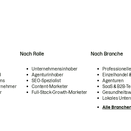
Nach Rolle
Nach Branche
Unternehmensinhaber
Professionelle
d
Agenturinhaber
Einzelhandel
ams
SEO-Spezialist
Agenturen
ernehmer
Content-Marketer
SaaS & B2B-Te
r
Full-Stack-Growth-Marketer
Gesundheits
Lokales Unte
Alle Branche