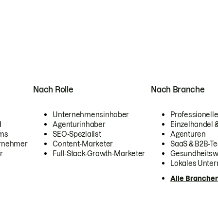
Nach Rolle
Nach Branche
Unternehmensinhaber
Professionelle
d
Agenturinhaber
Einzelhandel
ams
SEO-Spezialist
Agenturen
ernehmer
Content-Marketer
SaaS & B2B-Te
r
Full-Stack-Growth-Marketer
Gesundheits
Lokales Unte
Alle Branche