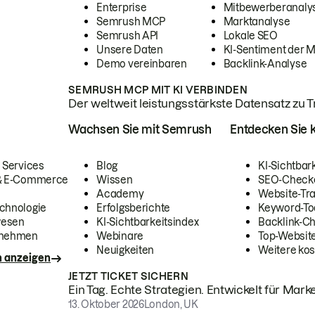
Enterprise
Mitbewerberanaly
Semrush MCP
Marktanalyse
Semrush API
Lokale SEO
Unsere Daten
KI-Sentiment der 
Demo vereinbaren
Backlink-Analyse
SEMRUSH MCP MIT KI VERBINDEN
Der weltweit leistungsstärkste Datensatz zu Tra
Wachsen Sie mit Semrush
Entdecken Sie k
 Services
Blog
KI-Sichtbar
 & E-Commerce
Wissen
SEO-Check
Academy
Website-Tra
chnologie
Erfolgsberichte
Keyword-To
wesen
KI-Sichtbarkeitsindex
Backlink-C
rnehmen
Webinare
Top-Website
Neuigkeiten
Weitere kos
n anzeigen
JETZT TICKET SICHERN
Ein Tag. Echte Strategien. Entwickelt für Marke
13. Oktober 2026
London, UK