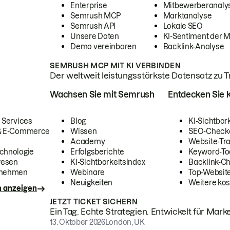
Enterprise
Mitbewerberanaly
Semrush MCP
Marktanalyse
Semrush API
Lokale SEO
Unsere Daten
KI-Sentiment der 
Demo vereinbaren
Backlink-Analyse
SEMRUSH MCP MIT KI VERBINDEN
Der weltweit leistungsstärkste Datensatz zu Tra
Wachsen Sie mit Semrush
Entdecken Sie k
 Services
Blog
KI-Sichtbar
 & E-Commerce
Wissen
SEO-Check
Academy
Website-Tra
chnologie
Erfolgsberichte
Keyword-To
wesen
KI-Sichtbarkeitsindex
Backlink-C
rnehmen
Webinare
Top-Website
Neuigkeiten
Weitere kos
n anzeigen
JETZT TICKET SICHERN
Ein Tag. Echte Strategien. Entwickelt für Marke
13. Oktober 2026
London, UK