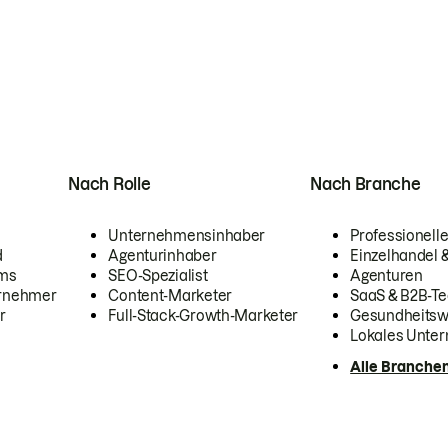
Nach Rolle
Nach Branche
Unternehmensinhaber
Professionelle
d
Agenturinhaber
Einzelhandel
ams
SEO-Spezialist
Agenturen
ernehmer
Content-Marketer
SaaS & B2B-Te
r
Full-Stack-Growth-Marketer
Gesundheits
Lokales Unte
Alle Branche