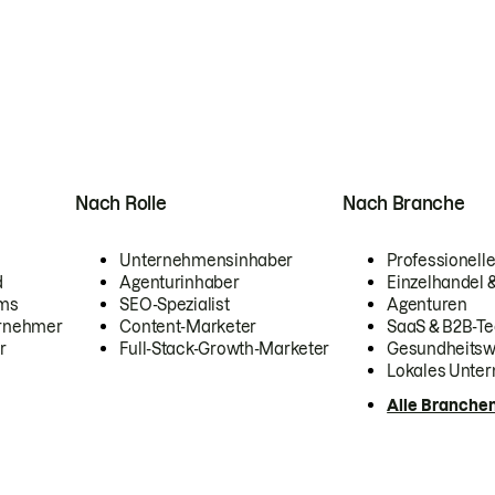
Nach Rolle
Nach Branche
Unternehmensinhaber
Professionelle
d
Agenturinhaber
Einzelhandel
ams
SEO-Spezialist
Agenturen
ernehmer
Content-Marketer
SaaS & B2B-Te
r
Full-Stack-Growth-Marketer
Gesundheits
Lokales Unte
Alle Branche