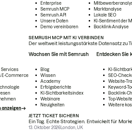
Enterprise
Mitbewerberanaly
Semrush MCP
Marktanalyse
Semrush API
Lokale SEO
Unsere Daten
KI-Sentiment der 
Demo vereinbaren
Backlink-Analyse
SEMRUSH MCP MIT KI VERBINDEN
Der weltweit leistungsstärkste Datensatz zu Tra
Wachsen Sie mit Semrush
Entdecken Sie k
 Services
Blog
KI-Sichtbar
 & E-Commerce
Wissen
SEO-Check
Academy
Website-Tra
chnologie
Erfolgsberichte
Keyword-To
wesen
KI-Sichtbarkeitsindex
Backlink-C
rnehmen
Webinare
Top-Website
Neuigkeiten
Weitere kos
n anzeigen
JETZT TICKET SICHERN
Ein Tag. Echte Strategien. Entwickelt für Marke
13. Oktober 2026
London, UK