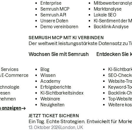
Enterprise
Mitbewerberanaly
Semrush MCP
Marktanalyse
Semrush API
Lokale SEO
Unsere Daten
KI-Sentiment der 
Demo vereinbaren
Backlink-Analyse
SEMRUSH MCP MIT KI VERBINDEN
Der weltweit leistungsstärkste Datensatz zu Tra
Wachsen Sie mit Semrush
Entdecken Sie k
 Services
Blog
KI-Sichtbar
 & E-Commerce
Wissen
SEO-Check
Academy
Website-Tra
chnologie
Erfolgsberichte
Keyword-To
wesen
KI-Sichtbarkeitsindex
Backlink-C
rnehmen
Webinare
Top-Website
Neuigkeiten
Weitere kos
n anzeigen
JETZT TICKET SICHERN
Ein Tag. Echte Strategien. Entwickelt für Marke
13. Oktober 2026
London, UK