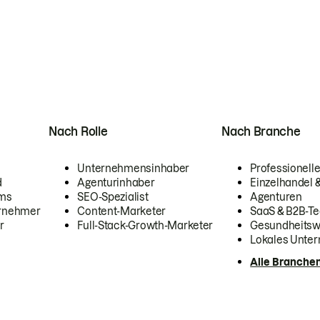
Nach Rolle
Nach Branche
Unternehmensinhaber
Professionelle
d
Agenturinhaber
Einzelhandel
ams
SEO-Spezialist
Agenturen
ernehmer
Content-Marketer
SaaS & B2B-Te
r
Full-Stack-Growth-Marketer
Gesundheits
Lokales Unte
Alle Branche