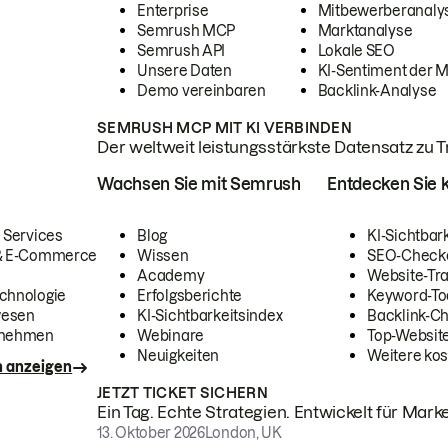
Enterprise
Mitbewerberanaly
Semrush MCP
Marktanalyse
Semrush API
Lokale SEO
Unsere Daten
KI-Sentiment der 
Demo vereinbaren
Backlink-Analyse
SEMRUSH MCP MIT KI VERBINDEN
Der weltweit leistungsstärkste Datensatz zu Tra
Wachsen Sie mit Semrush
Entdecken Sie k
 Services
Blog
KI-Sichtbar
 & E-Commerce
Wissen
SEO-Check
Academy
Website-Tra
chnologie
Erfolgsberichte
Keyword-To
wesen
KI-Sichtbarkeitsindex
Backlink-C
rnehmen
Webinare
Top-Website
Neuigkeiten
Weitere kos
n anzeigen
JETZT TICKET SICHERN
Ein Tag. Echte Strategien. Entwickelt für Marke
13. Oktober 2026
London, UK