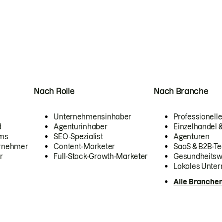
Nach Rolle
Nach Branche
Unternehmensinhaber
Professionelle
d
Agenturinhaber
Einzelhandel
ams
SEO-Spezialist
Agenturen
ernehmer
Content-Marketer
SaaS & B2B-Te
r
Full-Stack-Growth-Marketer
Gesundheits
Lokales Unte
Alle Branche