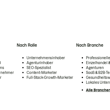
Nach Rolle
Nach Branche
Unternehmensinhaber
Professionelle
d
Agenturinhaber
Einzelhandel
ams
SEO-Spezialist
Agenturen
ernehmer
Content-Marketer
SaaS & B2B-Te
r
Full-Stack-Growth-Marketer
Gesundheits
Lokales Unte
Alle Branche