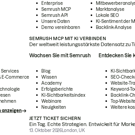
Enterprise
Mitbewerberanaly
Semrush MCP
Marktanalyse
Semrush API
Lokale SEO
Unsere Daten
KI-Sentiment der 
Demo vereinbaren
Backlink-Analyse
SEMRUSH MCP MIT KI VERBINDEN
Der weltweit leistungsstärkste Datensatz zu Tra
Wachsen Sie mit Semrush
Entdecken Sie k
 Services
Blog
KI-Sichtbar
 & E-Commerce
Wissen
SEO-Check
Academy
Website-Tra
chnologie
Erfolgsberichte
Keyword-To
wesen
KI-Sichtbarkeitsindex
Backlink-C
rnehmen
Webinare
Top-Website
Neuigkeiten
Weitere kos
n anzeigen
JETZT TICKET SICHERN
Ein Tag. Echte Strategien. Entwickelt für Marke
13. Oktober 2026
London, UK