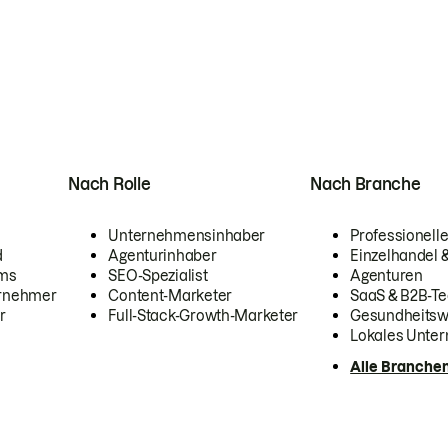
Nach Rolle
Nach Branche
Unternehmensinhaber
Professionelle
d
Agenturinhaber
Einzelhandel
ams
SEO-Spezialist
Agenturen
ernehmer
Content-Marketer
SaaS & B2B-Te
r
Full-Stack-Growth-Marketer
Gesundheits
Lokales Unte
Alle Branche