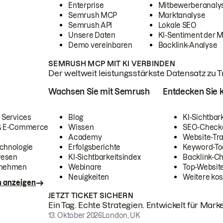
Enterprise
Mitbewerberanaly
Semrush MCP
Marktanalyse
Semrush API
Lokale SEO
Unsere Daten
KI-Sentiment der 
Demo vereinbaren
Backlink-Analyse
SEMRUSH MCP MIT KI VERBINDEN
Der weltweit leistungsstärkste Datensatz zu Tra
Wachsen Sie mit Semrush
Entdecken Sie k
 Services
Blog
KI-Sichtbar
 & E-Commerce
Wissen
SEO-Check
Academy
Website-Tra
chnologie
Erfolgsberichte
Keyword-To
wesen
KI-Sichtbarkeitsindex
Backlink-C
rnehmen
Webinare
Top-Website
Neuigkeiten
Weitere kos
n anzeigen
JETZT TICKET SICHERN
Ein Tag. Echte Strategien. Entwickelt für Marke
13. Oktober 2026
London, UK