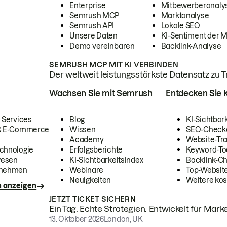
Enterprise
Mitbewerberanaly
Semrush MCP
Marktanalyse
Semrush API
Lokale SEO
Unsere Daten
KI-Sentiment der 
Demo vereinbaren
Backlink-Analyse
SEMRUSH MCP MIT KI VERBINDEN
Der weltweit leistungsstärkste Datensatz zu Tra
Wachsen Sie mit Semrush
Entdecken Sie k
 Services
Blog
KI-Sichtbar
 & E-Commerce
Wissen
SEO-Check
Academy
Website-Tra
chnologie
Erfolgsberichte
Keyword-To
wesen
KI-Sichtbarkeitsindex
Backlink-C
rnehmen
Webinare
Top-Website
Neuigkeiten
Weitere kos
n anzeigen
JETZT TICKET SICHERN
Ein Tag. Echte Strategien. Entwickelt für Marke
13. Oktober 2026
London, UK