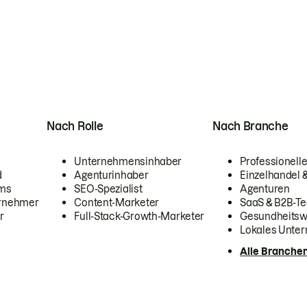
Nach Rolle
Nach Branche
Unternehmensinhaber
Professionelle
d
Agenturinhaber
Einzelhandel
ams
SEO-Spezialist
Agenturen
ernehmer
Content-Marketer
SaaS & B2B-Te
r
Full-Stack-Growth-Marketer
Gesundheits
Lokales Unte
Alle Branche