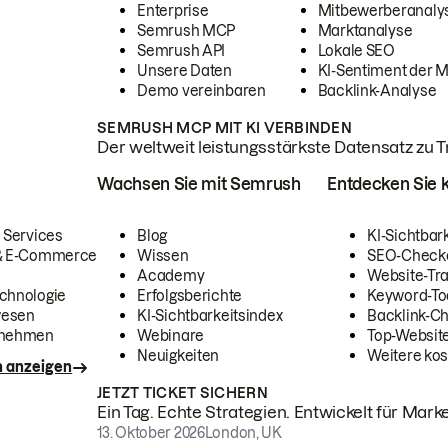
Enterprise
Mitbewerberanaly
Semrush MCP
Marktanalyse
Semrush API
Lokale SEO
Unsere Daten
KI-Sentiment der 
Demo vereinbaren
Backlink-Analyse
SEMRUSH MCP MIT KI VERBINDEN
Der weltweit leistungsstärkste Datensatz zu Tra
Wachsen Sie mit Semrush
Entdecken Sie k
 Services
Blog
KI-Sichtbar
 & E-Commerce
Wissen
SEO-Check
Academy
Website-Tra
chnologie
Erfolgsberichte
Keyword-To
wesen
KI-Sichtbarkeitsindex
Backlink-C
rnehmen
Webinare
Top-Website
Neuigkeiten
Weitere kos
n anzeigen
JETZT TICKET SICHERN
Ein Tag. Echte Strategien. Entwickelt für Marke
13. Oktober 2026
London, UK