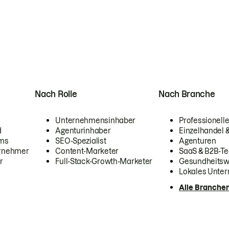
Nach Rolle
Nach Branche
Unternehmensinhaber
Professionelle
d
Agenturinhaber
Einzelhandel
ams
SEO-Spezialist
Agenturen
ernehmer
Content-Marketer
SaaS & B2B-Te
r
Full-Stack-Growth-Marketer
Gesundheits
Lokales Unte
Alle Branche