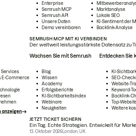
Enterprise
Mitbewerberanaly
Semrush MCP
Marktanalyse
Semrush API
Lokale SEO
Unsere Daten
KI-Sentiment der 
Demo vereinbaren
Backlink-Analyse
SEMRUSH MCP MIT KI VERBINDEN
Der weltweit leistungsstärkste Datensatz zu Tra
Wachsen Sie mit Semrush
Entdecken Sie k
 Services
Blog
KI-Sichtbar
 & E-Commerce
Wissen
SEO-Check
Academy
Website-Tra
chnologie
Erfolgsberichte
Keyword-To
wesen
KI-Sichtbarkeitsindex
Backlink-C
rnehmen
Webinare
Top-Website
Neuigkeiten
Weitere kos
n anzeigen
JETZT TICKET SICHERN
Ein Tag. Echte Strategien. Entwickelt für Marke
13. Oktober 2026
London, UK