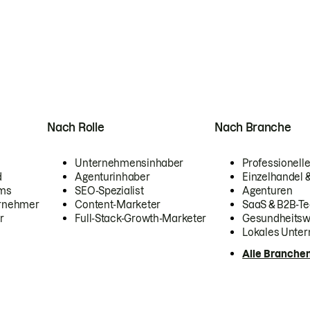
Nach Rolle
Nach Branche
Unternehmensinhaber
Professionelle
d
Agenturinhaber
Einzelhandel
ams
SEO-Spezialist
Agenturen
ernehmer
Content-Marketer
SaaS & B2B-Te
r
Full-Stack-Growth-Marketer
Gesundheits
Lokales Unte
Alle Branche