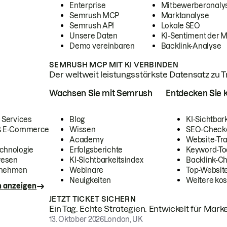
Enterprise
Mitbewerberanaly
Semrush MCP
Marktanalyse
Semrush API
Lokale SEO
Unsere Daten
KI-Sentiment der 
Demo vereinbaren
Backlink-Analyse
SEMRUSH MCP MIT KI VERBINDEN
Der weltweit leistungsstärkste Datensatz zu Tra
Wachsen Sie mit Semrush
Entdecken Sie k
 Services
Blog
KI-Sichtbar
 & E-Commerce
Wissen
SEO-Check
Academy
Website-Tra
chnologie
Erfolgsberichte
Keyword-To
wesen
KI-Sichtbarkeitsindex
Backlink-C
rnehmen
Webinare
Top-Website
Neuigkeiten
Weitere kos
n anzeigen
JETZT TICKET SICHERN
Ein Tag. Echte Strategien. Entwickelt für Marke
13. Oktober 2026
London, UK