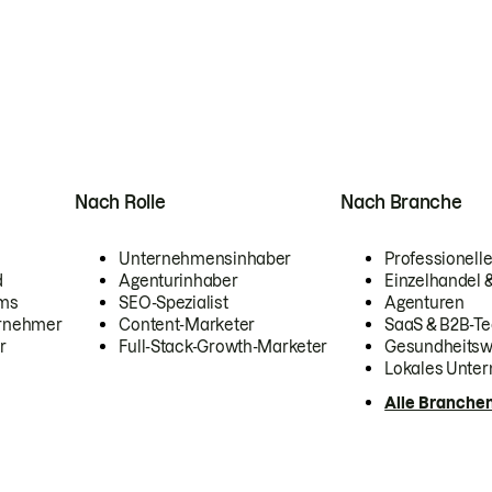
Nach Rolle
Nach Branche
Unternehmensinhaber
Professionelle
d
Agenturinhaber
Einzelhandel
ams
SEO-Spezialist
Agenturen
ernehmer
Content-Marketer
SaaS & B2B-Te
r
Full-Stack-Growth-Marketer
Gesundheits
Lokales Unte
Alle Branche