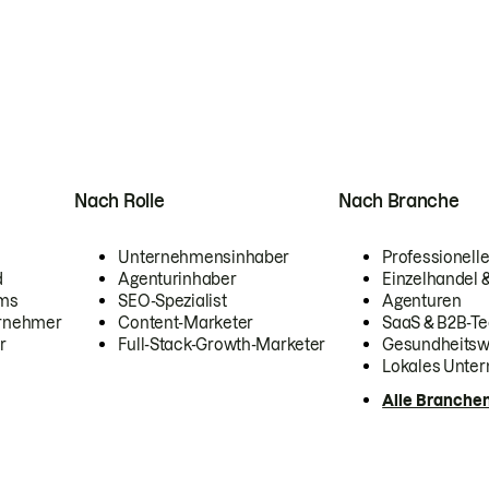
Nach Rolle
Nach Branche
Unternehmensinhaber
Professionelle
d
Agenturinhaber
Einzelhandel
ams
SEO-Spezialist
Agenturen
ernehmer
Content-Marketer
SaaS & B2B-Te
r
Full-Stack-Growth-Marketer
Gesundheits
Lokales Unte
Alle Branche