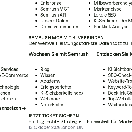
Enterprise
Mitbewerberanaly
Semrush MCP
Marktanalyse
Semrush API
Lokale SEO
Unsere Daten
KI-Sentiment der 
Demo vereinbaren
Backlink-Analyse
SEMRUSH MCP MIT KI VERBINDEN
Der weltweit leistungsstärkste Datensatz zu Tra
Wachsen Sie mit Semrush
Entdecken Sie k
 Services
Blog
KI-Sichtbar
 & E-Commerce
Wissen
SEO-Check
Academy
Website-Tra
chnologie
Erfolgsberichte
Keyword-To
wesen
KI-Sichtbarkeitsindex
Backlink-C
rnehmen
Webinare
Top-Website
Neuigkeiten
Weitere kos
n anzeigen
JETZT TICKET SICHERN
Ein Tag. Echte Strategien. Entwickelt für Marke
13. Oktober 2026
London, UK