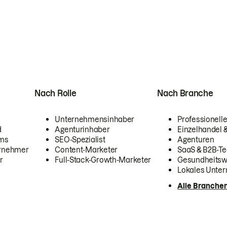
Nach Rolle
Nach Branche
Unternehmensinhaber
Professionelle
d
Agenturinhaber
Einzelhandel
ams
SEO-Spezialist
Agenturen
ernehmer
Content-Marketer
SaaS & B2B-Te
r
Full-Stack-Growth-Marketer
Gesundheits
Lokales Unte
Alle Branche