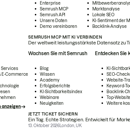
Enterprise
Mitbewerberanaly
Semrush MCP
Marktanalyse
Semrush API
Lokale SEO
Unsere Daten
KI-Sentiment der 
Demo vereinbaren
Backlink-Analyse
SEMRUSH MCP MIT KI VERBINDEN
Der weltweit leistungsstärkste Datensatz zu Tra
Wachsen Sie mit Semrush
Entdecken Sie k
 Services
Blog
KI-Sichtbar
 & E-Commerce
Wissen
SEO-Check
Academy
Website-Tra
chnologie
Erfolgsberichte
Keyword-To
wesen
KI-Sichtbarkeitsindex
Backlink-C
rnehmen
Webinare
Top-Website
Neuigkeiten
Weitere kos
n anzeigen
JETZT TICKET SICHERN
Ein Tag. Echte Strategien. Entwickelt für Marke
13. Oktober 2026
London, UK