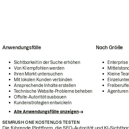
Anwendungsfälle
Nach Größe
Sichtbarkeit in der Suche erhöhen
Enterprise
Von KI empfohlen werden
Mittelstan
Ihren Markt untersuchen
Kleine Te
Mit lokalen Kunden verbinden
Einzelunt
Ansprechende Inhalte erstellen
Freiberufle
Technische Website-Probleme beheben
Agenturen
Offsite-Autorität ausbauen
Kundenstrategien entwickeln
Alle Anwendungsfälle anzeigen
SEMRUSH ONE KOSTENLOS TESTEN
Die führende Plattform, die SEO-Autorität und KI-Sichtbark