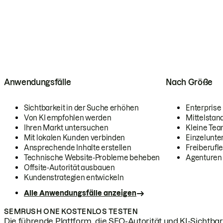
Anwendungsfälle
Nach Größe
Sichtbarkeit in der Suche erhöhen
Enterprise
Von KI empfohlen werden
Mittelstan
Ihren Markt untersuchen
Kleine Te
Mit lokalen Kunden verbinden
Einzelunt
Ansprechende Inhalte erstellen
Freiberufle
Technische Website-Probleme beheben
Agenturen
Offsite-Autorität ausbauen
Kundenstrategien entwickeln
Alle Anwendungsfälle anzeigen
SEMRUSH ONE KOSTENLOS TESTEN
Die führende Plattform, die SEO-Autorität und KI-Sichtbark