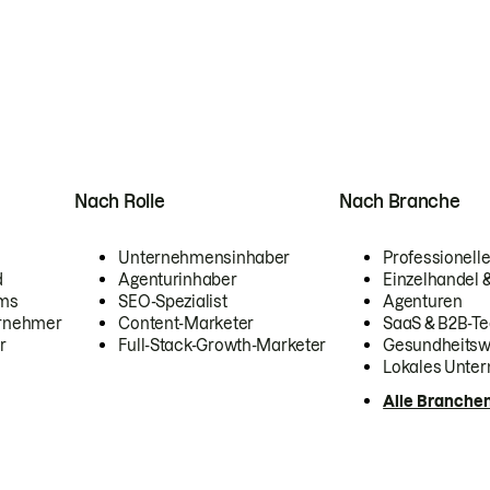
Nach Rolle
Nach Branche
Unternehmensinhaber
Professionelle
d
Agenturinhaber
Einzelhandel
ams
SEO-Spezialist
Agenturen
ernehmer
Content-Marketer
SaaS & B2B-Te
r
Full-Stack-Growth-Marketer
Gesundheits
Lokales Unte
Alle Branche