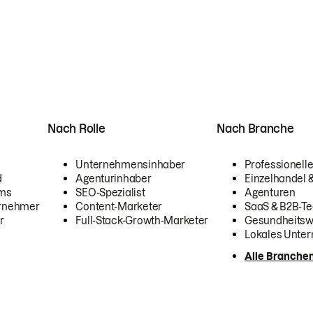
Nach Rolle
Nach Branche
Unternehmensinhaber
Professionelle
d
Agenturinhaber
Einzelhandel
ams
SEO-Spezialist
Agenturen
ernehmer
Content-Marketer
SaaS & B2B-Te
r
Full-Stack-Growth-Marketer
Gesundheits
Lokales Unte
Alle Branche