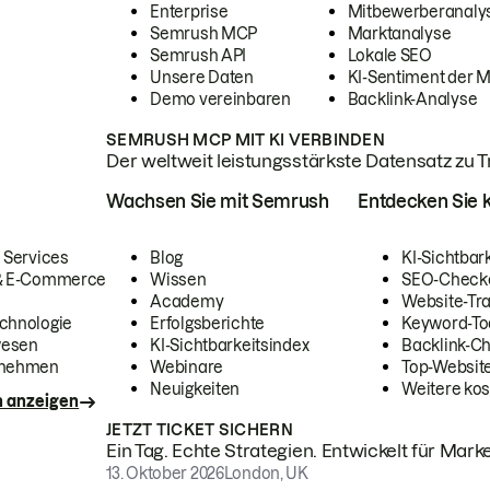
Enterprise
Mitbewerberanaly
Semrush MCP
Marktanalyse
Semrush API
Lokale SEO
Unsere Daten
KI-Sentiment der 
Demo vereinbaren
Backlink-Analyse
SEMRUSH MCP MIT KI VERBINDEN
Der weltweit leistungsstärkste Datensatz zu Tra
Wachsen Sie mit Semrush
Entdecken Sie k
 Services
Blog
KI-Sichtbar
 & E-Commerce
Wissen
SEO-Check
Academy
Website-Tra
chnologie
Erfolgsberichte
Keyword-To
wesen
KI-Sichtbarkeitsindex
Backlink-C
rnehmen
Webinare
Top-Website
Neuigkeiten
Weitere kos
n anzeigen
JETZT TICKET SICHERN
Ein Tag. Echte Strategien. Entwickelt für Marke
13. Oktober 2026
London, UK