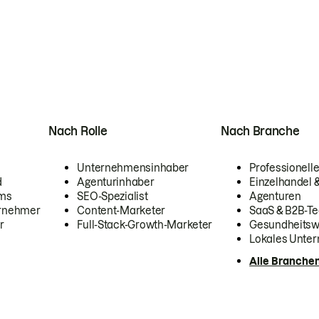
Nach Rolle
Nach Branche
Unternehmensinhaber
Professionelle
d
Agenturinhaber
Einzelhandel
ams
SEO-Spezialist
Agenturen
ernehmer
Content-Marketer
SaaS & B2B-Te
r
Full-Stack-Growth-Marketer
Gesundheits
Lokales Unte
Alle Branche