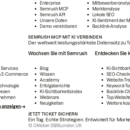
Enterprise
Mitbewerberanaly
Semrush MCP
Marktanalyse
Semrush API
Lokale SEO
Unsere Daten
KI-Sentiment der 
Demo vereinbaren
Backlink-Analyse
SEMRUSH MCP MIT KI VERBINDEN
Der weltweit leistungsstärkste Datensatz zu Tra
Wachsen Sie mit Semrush
Entdecken Sie k
 Services
Blog
KI-Sichtbar
 & E-Commerce
Wissen
SEO-Check
Academy
Website-Tra
chnologie
Erfolgsberichte
Keyword-To
wesen
KI-Sichtbarkeitsindex
Backlink-C
rnehmen
Webinare
Top-Website
Neuigkeiten
Weitere kos
n anzeigen
JETZT TICKET SICHERN
Ein Tag. Echte Strategien. Entwickelt für Marke
13. Oktober 2026
London, UK