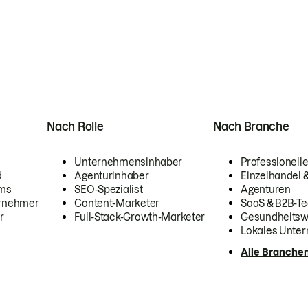
Nach Rolle
Nach Branche
Unternehmensinhaber
Professionelle
d
Agenturinhaber
Einzelhandel
ams
SEO-Spezialist
Agenturen
ernehmer
Content-Marketer
SaaS & B2B-Te
r
Full-Stack-Growth-Marketer
Gesundheits
Lokales Unte
Alle Branche