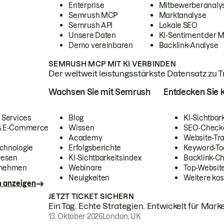
Enterprise
Mitbewerberanaly
Semrush MCP
Marktanalyse
Semrush API
Lokale SEO
Unsere Daten
KI-Sentiment der 
Demo vereinbaren
Backlink-Analyse
SEMRUSH MCP MIT KI VERBINDEN
Der weltweit leistungsstärkste Datensatz zu Tra
Wachsen Sie mit Semrush
Entdecken Sie k
 Services
Blog
KI-Sichtbar
 & E-Commerce
Wissen
SEO-Check
Academy
Website-Tra
chnologie
Erfolgsberichte
Keyword-To
wesen
KI-Sichtbarkeitsindex
Backlink-C
rnehmen
Webinare
Top-Website
Neuigkeiten
Weitere kos
n anzeigen
JETZT TICKET SICHERN
Ein Tag. Echte Strategien. Entwickelt für Marke
13. Oktober 2026
London, UK