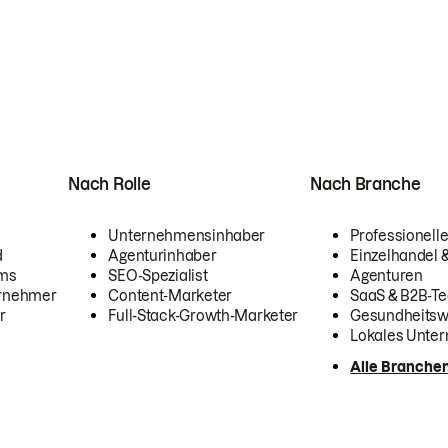
Nach Rolle
Nach Branche
Unternehmensinhaber
Professionelle
d
Agenturinhaber
Einzelhandel
ams
SEO-Spezialist
Agenturen
ernehmer
Content-Marketer
SaaS & B2B-Te
r
Full-Stack-Growth-Marketer
Gesundheits
Lokales Unte
Alle Branche