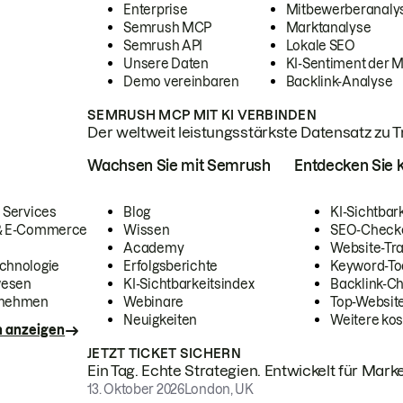
Enterprise
Mitbewerberanaly
Semrush MCP
Marktanalyse
Semrush API
Lokale SEO
Unsere Daten
KI-Sentiment der 
Demo vereinbaren
Backlink-Analyse
SEMRUSH MCP MIT KI VERBINDEN
Der weltweit leistungsstärkste Datensatz zu Tra
Wachsen Sie mit Semrush
Entdecken Sie k
 Services
Blog
KI-Sichtbar
 & E-Commerce
Wissen
SEO-Check
Academy
Website-Tra
chnologie
Erfolgsberichte
Keyword-To
wesen
KI-Sichtbarkeitsindex
Backlink-C
rnehmen
Webinare
Top-Website
Neuigkeiten
Weitere kos
n anzeigen
JETZT TICKET SICHERN
Ein Tag. Echte Strategien. Entwickelt für Marke
13. Oktober 2026
London, UK