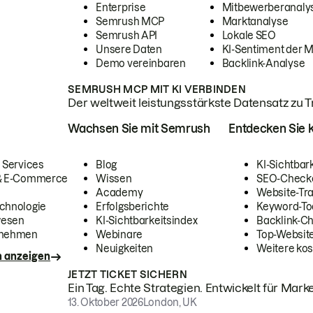
Enterprise
Mitbewerberanaly
Semrush MCP
Marktanalyse
Semrush API
Lokale SEO
Unsere Daten
KI-Sentiment der 
Demo vereinbaren
Backlink-Analyse
SEMRUSH MCP MIT KI VERBINDEN
Der weltweit leistungsstärkste Datensatz zu Tra
Wachsen Sie mit Semrush
Entdecken Sie k
 Services
Blog
KI-Sichtbar
 & E-Commerce
Wissen
SEO-Check
Academy
Website-Tra
chnologie
Erfolgsberichte
Keyword-To
wesen
KI-Sichtbarkeitsindex
Backlink-C
rnehmen
Webinare
Top-Website
Neuigkeiten
Weitere kos
n anzeigen
JETZT TICKET SICHERN
Ein Tag. Echte Strategien. Entwickelt für Marke
13. Oktober 2026
London, UK