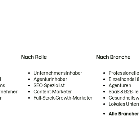
Nach Rolle
Nach Branche
Unternehmensinhaber
Professionelle
d
Agenturinhaber
Einzelhandel
ams
SEO-Spezialist
Agenturen
ernehmer
Content-Marketer
SaaS & B2B-Te
r
Full-Stack-Growth-Marketer
Gesundheits
Lokales Unte
Alle Branche