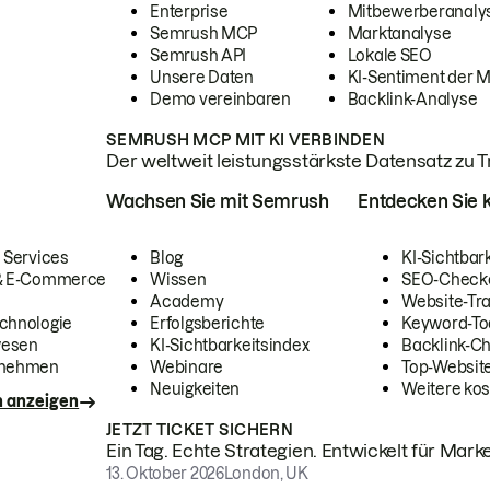
Enterprise
Mitbewerberanaly
Semrush MCP
Marktanalyse
Semrush API
Lokale SEO
Unsere Daten
KI-Sentiment der 
Demo vereinbaren
Backlink-Analyse
SEMRUSH MCP MIT KI VERBINDEN
Der weltweit leistungsstärkste Datensatz zu Tra
Wachsen Sie mit Semrush
Entdecken Sie k
 Services
Blog
KI-Sichtbar
 & E-Commerce
Wissen
SEO-Check
Academy
Website-Tra
chnologie
Erfolgsberichte
Keyword-To
wesen
KI-Sichtbarkeitsindex
Backlink-C
rnehmen
Webinare
Top-Website
Neuigkeiten
Weitere kos
n anzeigen
JETZT TICKET SICHERN
Ein Tag. Echte Strategien. Entwickelt für Marke
13. Oktober 2026
London, UK