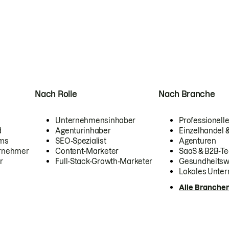
Nach Rolle
Nach Branche
Unternehmensinhaber
Professionelle
d
Agenturinhaber
Einzelhandel
ams
SEO-Spezialist
Agenturen
ernehmer
Content-Marketer
SaaS & B2B-Te
r
Full-Stack-Growth-Marketer
Gesundheits
Lokales Unte
Alle Branche