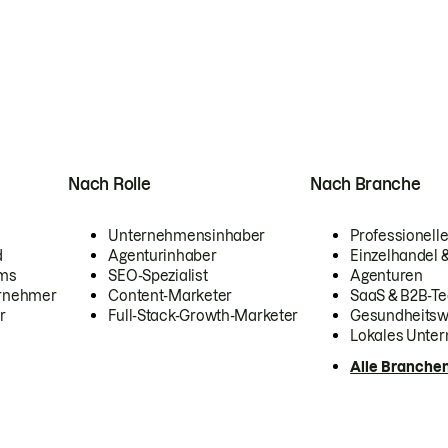
Nach Rolle
Nach Branche
Unternehmensinhaber
Professionelle
d
Agenturinhaber
Einzelhandel
ams
SEO-Spezialist
Agenturen
ernehmer
Content-Marketer
SaaS & B2B-Te
r
Full-Stack-Growth-Marketer
Gesundheits
Lokales Unte
Alle Branche