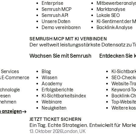
Enterprise
Mitbewerberanaly
Semrush MCP
Marktanalyse
Semrush API
Lokale SEO
Unsere Daten
KI-Sentiment der 
Demo vereinbaren
Backlink-Analyse
SEMRUSH MCP MIT KI VERBINDEN
Der weltweit leistungsstärkste Datensatz zu Tra
Wachsen Sie mit Semrush
Entdecken Sie k
 Services
Blog
KI-Sichtbar
 & E-Commerce
Wissen
SEO-Check
Academy
Website-Tra
chnologie
Erfolgsberichte
Keyword-To
wesen
KI-Sichtbarkeitsindex
Backlink-C
rnehmen
Webinare
Top-Website
Neuigkeiten
Weitere kos
n anzeigen
JETZT TICKET SICHERN
Ein Tag. Echte Strategien. Entwickelt für Marke
13. Oktober 2026
London, UK