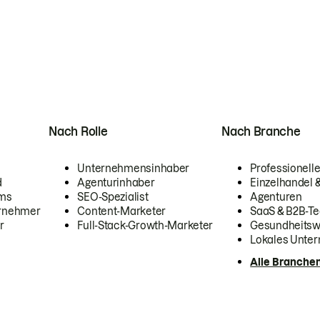
Nach Rolle
Nach Branche
Unternehmensinhaber
Professionelle
d
Agenturinhaber
Einzelhandel
ams
SEO-Spezialist
Agenturen
ernehmer
Content-Marketer
SaaS & B2B-Te
r
Full-Stack-Growth-Marketer
Gesundheits
Lokales Unte
Alle Branche