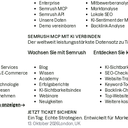
Enterprise
Mitbewerberanaly
Semrush MCP
Marktanalyse
Semrush API
Lokale SEO
Unsere Daten
KI-Sentiment der 
Demo vereinbaren
Backlink-Analyse
SEMRUSH MCP MIT KI VERBINDEN
Der weltweit leistungsstärkste Datensatz zu Tra
Wachsen Sie mit Semrush
Entdecken Sie k
 Services
Blog
KI-Sichtbar
 & E-Commerce
Wissen
SEO-Check
Academy
Website-Tra
chnologie
Erfolgsberichte
Keyword-To
wesen
KI-Sichtbarkeitsindex
Backlink-C
rnehmen
Webinare
Top-Website
Neuigkeiten
Weitere kos
n anzeigen
JETZT TICKET SICHERN
Ein Tag. Echte Strategien. Entwickelt für Marke
13. Oktober 2026
London, UK