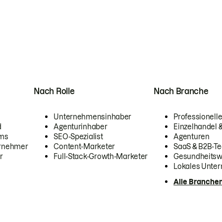
Nach Rolle
Nach Branche
Unternehmensinhaber
Professionelle
d
Agenturinhaber
Einzelhandel
ams
SEO-Spezialist
Agenturen
ernehmer
Content-Marketer
SaaS & B2B-Te
r
Full-Stack-Growth-Marketer
Gesundheits
Lokales Unte
Alle Branche