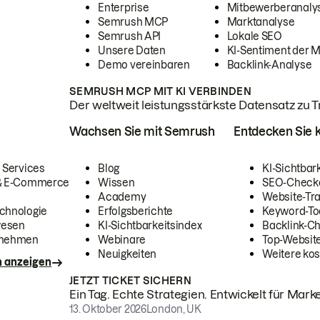
Enterprise
Mitbewerberanaly
Semrush MCP
Marktanalyse
Semrush API
Lokale SEO
Unsere Daten
KI-Sentiment der 
Demo vereinbaren
Backlink-Analyse
SEMRUSH MCP MIT KI VERBINDEN
Der weltweit leistungsstärkste Datensatz zu Tra
Wachsen Sie mit Semrush
Entdecken Sie k
 Services
Blog
KI-Sichtbar
 & E-Commerce
Wissen
SEO-Check
Academy
Website-Tra
chnologie
Erfolgsberichte
Keyword-To
wesen
KI-Sichtbarkeitsindex
Backlink-C
rnehmen
Webinare
Top-Website
Neuigkeiten
Weitere kos
n anzeigen
JETZT TICKET SICHERN
Ein Tag. Echte Strategien. Entwickelt für Marke
13. Oktober 2026
London, UK