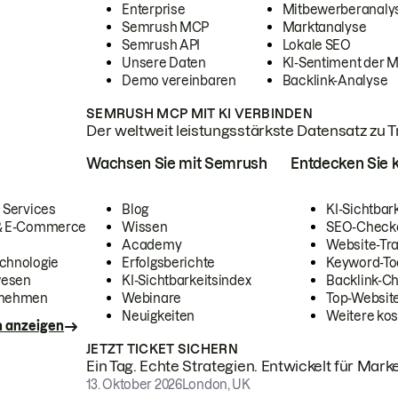
Enterprise
Mitbewerberanaly
Semrush MCP
Marktanalyse
Semrush API
Lokale SEO
Unsere Daten
KI-Sentiment der 
Demo vereinbaren
Backlink-Analyse
SEMRUSH MCP MIT KI VERBINDEN
Der weltweit leistungsstärkste Datensatz zu Tra
Wachsen Sie mit Semrush
Entdecken Sie k
 Services
Blog
KI-Sichtbar
 & E-Commerce
Wissen
SEO-Check
Academy
Website-Tra
chnologie
Erfolgsberichte
Keyword-To
wesen
KI-Sichtbarkeitsindex
Backlink-C
rnehmen
Webinare
Top-Website
Neuigkeiten
Weitere kos
n anzeigen
JETZT TICKET SICHERN
Ein Tag. Echte Strategien. Entwickelt für Marke
13. Oktober 2026
London, UK