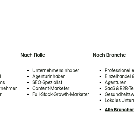
Nach Rolle
Nach Branche
Unternehmensinhaber
Professionelle
d
Agenturinhaber
Einzelhandel
ams
SEO-Spezialist
Agenturen
ernehmer
Content-Marketer
SaaS & B2B-Te
r
Full-Stack-Growth-Marketer
Gesundheits
Lokales Unte
Alle Branche