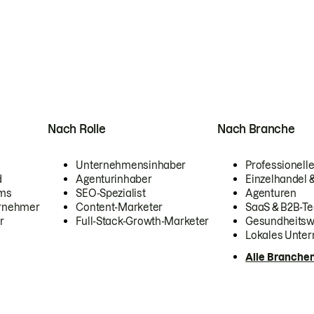
Nach Rolle
Nach Branche
Unternehmensinhaber
Professionelle
d
Agenturinhaber
Einzelhandel
ams
SEO-Spezialist
Agenturen
ernehmer
Content-Marketer
SaaS & B2B-Te
r
Full-Stack-Growth-Marketer
Gesundheits
Lokales Unte
Alle Branche