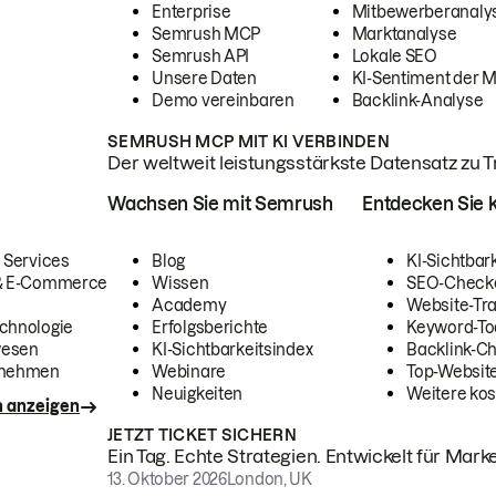
Enterprise
Mitbewerberanaly
Semrush MCP
Marktanalyse
Semrush API
Lokale SEO
Unsere Daten
KI-Sentiment der 
Demo vereinbaren
Backlink-Analyse
SEMRUSH MCP MIT KI VERBINDEN
Der weltweit leistungsstärkste Datensatz zu Tra
Wachsen Sie mit Semrush
Entdecken Sie k
 Services
Blog
KI-Sichtbar
 & E-Commerce
Wissen
SEO-Check
Academy
Website-Tra
chnologie
Erfolgsberichte
Keyword-To
wesen
KI-Sichtbarkeitsindex
Backlink-C
rnehmen
Webinare
Top-Website
Neuigkeiten
Weitere kos
n anzeigen
JETZT TICKET SICHERN
Ein Tag. Echte Strategien. Entwickelt für Marke
13. Oktober 2026
London, UK