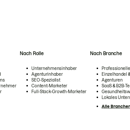
Nach Rolle
Nach Branche
Unternehmensinhaber
Professionelle
d
Agenturinhaber
Einzelhandel
ams
SEO-Spezialist
Agenturen
ernehmer
Content-Marketer
SaaS & B2B-Te
r
Full-Stack-Growth-Marketer
Gesundheits
Lokales Unte
Alle Branche