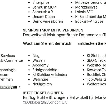
Enterprise
Mitbewerberanaly
Semrush MCP
Marktanalyse
Semrush API
Lokale SEO
Unsere Daten
KI-Sentiment der 
Demo vereinbaren
Backlink-Analyse
SEMRUSH MCP MIT KI VERBINDEN
Der weltweit leistungsstärkste Datensatz zu Tra
Wachsen Sie mit Semrush
Entdecken Sie k
 Services
Blog
KI-Sichtbar
 & E-Commerce
Wissen
SEO-Check
Academy
Website-Tra
chnologie
Erfolgsberichte
Keyword-To
wesen
KI-Sichtbarkeitsindex
Backlink-C
rnehmen
Webinare
Top-Website
Neuigkeiten
Weitere kos
n anzeigen
JETZT TICKET SICHERN
Ein Tag. Echte Strategien. Entwickelt für Marke
13. Oktober 2026
London, UK