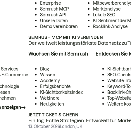
Enterprise
Mitbewerberanaly
Semrush MCP
Marktanalyse
Semrush API
Lokale SEO
Unsere Daten
KI-Sentiment der 
Demo vereinbaren
Backlink-Analyse
SEMRUSH MCP MIT KI VERBINDEN
Der weltweit leistungsstärkste Datensatz zu Tra
Wachsen Sie mit Semrush
Entdecken Sie k
 Services
Blog
KI-Sichtbar
 & E-Commerce
Wissen
SEO-Check
Academy
Website-Tra
chnologie
Erfolgsberichte
Keyword-To
wesen
KI-Sichtbarkeitsindex
Backlink-C
rnehmen
Webinare
Top-Website
Neuigkeiten
Weitere kos
n anzeigen
JETZT TICKET SICHERN
Ein Tag. Echte Strategien. Entwickelt für Marke
13. Oktober 2026
London, UK