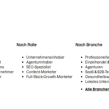
Nach Rolle
Nach Branche
Unternehmensinhaber
Professionelle
d
Agenturinhaber
Einzelhandel
ams
SEO-Spezialist
Agenturen
ernehmer
Content-Marketer
SaaS & B2B-Te
r
Full-Stack-Growth-Marketer
Gesundheits
Lokales Unte
Alle Branche