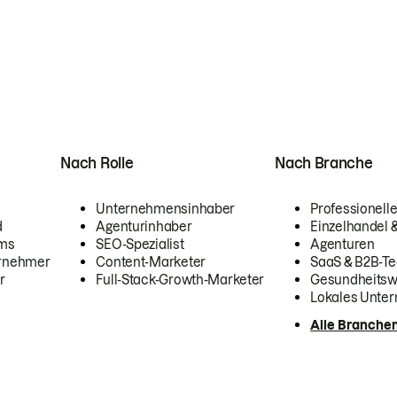
Nach Rolle
Nach Branche
Unternehmensinhaber
Professionelle
d
Agenturinhaber
Einzelhandel
ams
SEO-Spezialist
Agenturen
ernehmer
Content-Marketer
SaaS & B2B-Te
r
Full-Stack-Growth-Marketer
Gesundheits
Lokales Unte
Alle Branche