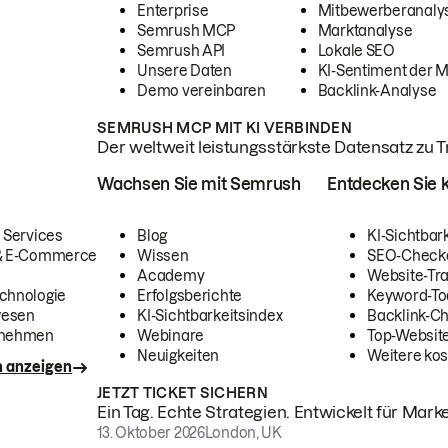
Enterprise
Mitbewerberanaly
Semrush MCP
Marktanalyse
Semrush API
Lokale SEO
Unsere Daten
KI-Sentiment der 
Demo vereinbaren
Backlink-Analyse
SEMRUSH MCP MIT KI VERBINDEN
Der weltweit leistungsstärkste Datensatz zu Tra
Wachsen Sie mit Semrush
Entdecken Sie k
 Services
Blog
KI-Sichtbar
 & E-Commerce
Wissen
SEO-Check
Academy
Website-Tra
chnologie
Erfolgsberichte
Keyword-To
wesen
KI-Sichtbarkeitsindex
Backlink-C
rnehmen
Webinare
Top-Website
Neuigkeiten
Weitere kos
n anzeigen
JETZT TICKET SICHERN
Ein Tag. Echte Strategien. Entwickelt für Marke
13. Oktober 2026
London, UK