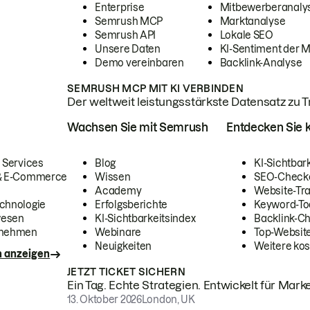
Enterprise
Mitbewerberanaly
Semrush MCP
Marktanalyse
Semrush API
Lokale SEO
Unsere Daten
KI-Sentiment der 
Demo vereinbaren
Backlink-Analyse
SEMRUSH MCP MIT KI VERBINDEN
Der weltweit leistungsstärkste Datensatz zu Tra
Wachsen Sie mit Semrush
Entdecken Sie k
 Services
Blog
KI-Sichtbar
 & E-Commerce
Wissen
SEO-Check
Academy
Website-Tra
chnologie
Erfolgsberichte
Keyword-To
wesen
KI-Sichtbarkeitsindex
Backlink-C
rnehmen
Webinare
Top-Website
Neuigkeiten
Weitere kos
n anzeigen
JETZT TICKET SICHERN
Ein Tag. Echte Strategien. Entwickelt für Marke
13. Oktober 2026
London, UK