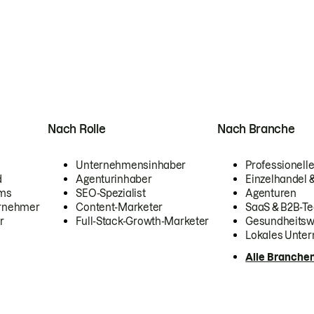
Nach Rolle
Nach Branche
Unternehmensinhaber
Professionelle
d
Agenturinhaber
Einzelhandel
ams
SEO-Spezialist
Agenturen
ernehmer
Content-Marketer
SaaS & B2B-Te
r
Full-Stack-Growth-Marketer
Gesundheits
Lokales Unte
Alle Branche