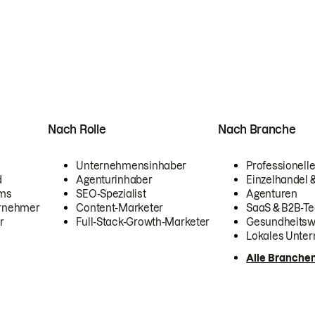
Nach Rolle
Nach Branche
Unternehmensinhaber
Professionelle
d
Agenturinhaber
Einzelhandel
ams
SEO-Spezialist
Agenturen
ernehmer
Content-Marketer
SaaS & B2B-Te
r
Full-Stack-Growth-Marketer
Gesundheits
Lokales Unte
Alle Branche