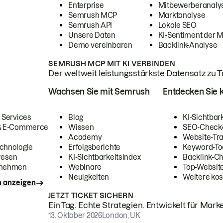
Enterprise
Mitbewerberanaly
Semrush MCP
Marktanalyse
Semrush API
Lokale SEO
Unsere Daten
KI-Sentiment der 
Demo vereinbaren
Backlink-Analyse
SEMRUSH MCP MIT KI VERBINDEN
Der weltweit leistungsstärkste Datensatz zu Tra
Wachsen Sie mit Semrush
Entdecken Sie k
 Services
Blog
KI-Sichtbar
 & E-Commerce
Wissen
SEO-Check
Academy
Website-Tra
chnologie
Erfolgsberichte
Keyword-To
wesen
KI-Sichtbarkeitsindex
Backlink-C
rnehmen
Webinare
Top-Website
Neuigkeiten
Weitere kos
n anzeigen
JETZT TICKET SICHERN
Ein Tag. Echte Strategien. Entwickelt für Marke
13. Oktober 2026
London, UK