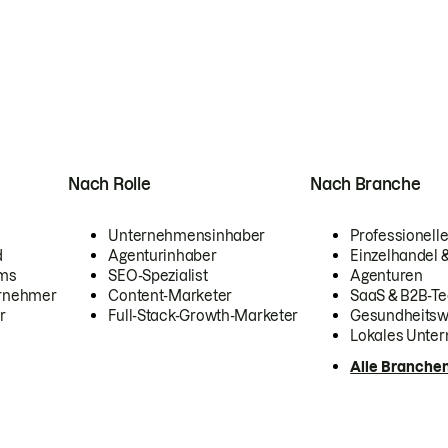
Nach Rolle
Nach Branche
Unternehmensinhaber
Professionelle
d
Agenturinhaber
Einzelhandel
ams
SEO-Spezialist
Agenturen
ernehmer
Content-Marketer
SaaS & B2B-Te
r
Full-Stack-Growth-Marketer
Gesundheits
Lokales Unte
Alle Branche