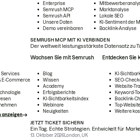
Enterprise
Mitbewerberanaly
Semrush MCP
Marktanalyse
Semrush API
Lokale SEO
Unsere Daten
KI-Sentiment der 
Demo vereinbaren
Backlink-Analyse
SEMRUSH MCP MIT KI VERBINDEN
Der weltweit leistungsstärkste Datensatz zu Tra
Wachsen Sie mit Semrush
Entdecken Sie k
 Services
Blog
KI-Sichtbar
 & E-Commerce
Wissen
SEO-Check
Academy
Website-Tra
chnologie
Erfolgsberichte
Keyword-To
wesen
KI-Sichtbarkeitsindex
Backlink-C
rnehmen
Webinare
Top-Website
Neuigkeiten
Weitere kos
n anzeigen
JETZT TICKET SICHERN
Ein Tag. Echte Strategien. Entwickelt für Marke
13. Oktober 2026
London, UK