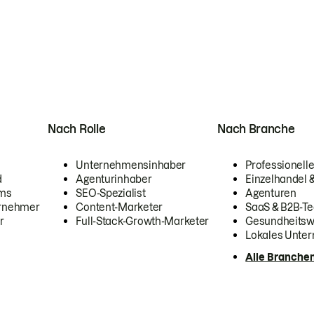
Nach Rolle
Nach Branche
Unternehmensinhaber
Professionelle
d
Agenturinhaber
Einzelhandel
ams
SEO-Spezialist
Agenturen
ernehmer
Content-Marketer
SaaS & B2B-Te
r
Full-Stack-Growth-Marketer
Gesundheits
Lokales Unte
Alle Branche