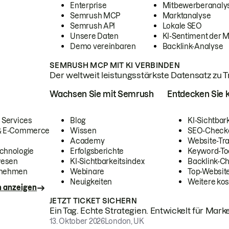
Enterprise
Mitbewerberanaly
Semrush MCP
Marktanalyse
Semrush API
Lokale SEO
Unsere Daten
KI-Sentiment der 
Demo vereinbaren
Backlink-Analyse
SEMRUSH MCP MIT KI VERBINDEN
Der weltweit leistungsstärkste Datensatz zu Tra
Wachsen Sie mit Semrush
Entdecken Sie k
 Services
Blog
KI-Sichtbar
 & E-Commerce
Wissen
SEO-Check
Academy
Website-Tra
chnologie
Erfolgsberichte
Keyword-To
wesen
KI-Sichtbarkeitsindex
Backlink-C
rnehmen
Webinare
Top-Website
Neuigkeiten
Weitere kos
n anzeigen
JETZT TICKET SICHERN
Ein Tag. Echte Strategien. Entwickelt für Marke
13. Oktober 2026
London, UK